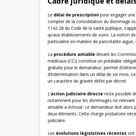
Cadre juridique et délai
Le
délai de prescription
pour engager une a
compter de la consolidation du dommage ou de l
1142-28 du Code de la santé publique, s’appl
qu’aux établissements de soins. La notion d
particulière en matière de pancréatite aiguë,
La
procédure amiable
devant les Commissio
médicaux (CCI) constitue un préalable obliga
gratuite pour le demandeur, permet d’obteni
d’indemnisation dans un délai de six mois.
un caractère de gravité défini par décret.
L’
action judiciaire directe
reste possible de
notamment pour les dommages ne relevant p
amiable a échoué. Le demandeur doit alors pr
deux éléments. Cette charge probatoire néce
judiciaire.
Les
évolutions législatives récentes
ont 