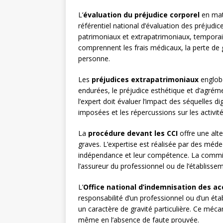
L’
évaluation du préjudice corporel
en mati
référentiel national d’évaluation des préjudice
patrimoniaux et extrapatrimoniaux, tempora
comprennent les frais médicaux, la perte de g
personne.
Les
préjudices extrapatrimoniaux
englobe
endurées, le préjudice esthétique et d’agréme
l’expert doit évaluer l’impact des séquelles dig
imposées et les répercussions sur les activit
La
procédure devant les CCI
offre une alt
graves. L’expertise est réalisée par des médec
indépendance et leur compétence. La commis
l’assureur du professionnel ou de l’établisse
L’
Office national d’indemnisation des a
responsabilité d’un professionnel ou d’un é
un caractère de gravité particulière. Ce méc
même en l’absence de faute prouvée.