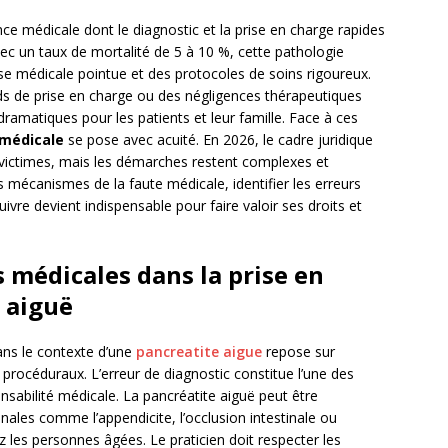
e médicale dont le diagnostic et la prise en charge rapides
Avec un taux de mortalité de 5 à 10 %, cette pathologie
se médicale pointue et des protocoles de soins rigoureux.
ds de prise en charge ou des négligences thérapeutiques
ramatiques pour les patients et leur famille. Face à ces
 médicale
se pose avec acuité. En 2026, le cadre juridique
x victimes, mais les démarches restent complexes et
 mécanismes de la faute médicale, identifier les erreurs
ivre devient indispensable pour faire valoir ses droits et
s médicales dans la prise en
e aiguë
ns le contexte d’une
pancreatite aigue
repose sur
 procéduraux. L’erreur de diagnostic constitue l’une des
nsabilité médicale. La pancréatite aiguë peut être
les comme l’appendicite, l’occlusion intestinale ou
z les personnes âgées. Le praticien doit respecter les