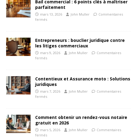
Bail commercial : 6 points clés à maîtriser
parfaitement
mars 13, 2026
John Muller
Commentaires
fermés
Entrepreneurs : bouclier juridique contre
les litiges commerciaux
mars 9, 2026
John Muller
Commentaires
fermés
Contentieux et Assurance moto : Solutions
juridiques
mars 7, 2026
John Muller
Commentaires
fermés
Comment obtenir un rendez-vous notaire
gratuit en 2026
mars 5, 2026
John Muller
Commentaires
fermés