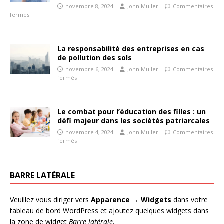
novembre 8, 2024
John Muller
Commentaires
fermés
La responsabilité des entreprises en cas
de pollution des sols
novembre 6, 2024
John Muller
Commentaires
fermés
Le combat pour l’éducation des filles : un
défi majeur dans les sociétés patriarcales
novembre 4, 2024
John Muller
Commentaires
fermés
BARRE LATÉRALE
Veuillez vous diriger vers
Apparence → Widgets
dans votre
tableau de bord WordPress et ajoutez quelques widgets dans
la zone de widget
Barre latérale
.