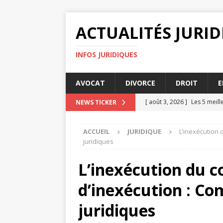
ACTUALITÉS JURI
INFOS JURIDIQUES
AVOCAT
DIVORCE
DROIT
E
[ août 3, 2026 ]
Les 5 meill
NEWS TICKER
[ juillet 31, 2026 ]
L’affactu
ACCUEIL
JURIDIQUE
L’inexécution 
[ juillet 30, 2026 ]
Indemnisa
juridiques
[ juillet 30, 2026 ]
Top 7 des
L’inexécution du co
ENTREPRISE
d’inexécution : Co
[ août 4, 2026 ]
La résiliat
juridiques