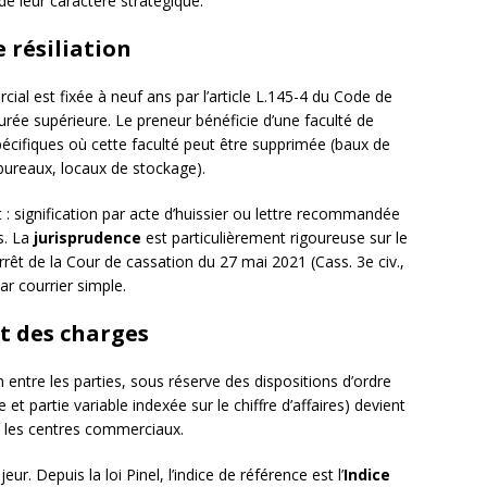
de leur caractère stratégique.
e résiliation
ial est fixée à neuf ans par l’article L.145-4 du Code de
rée supérieure. Le preneur bénéficie d’une faculté de
spécifiques où cette faculté peut être supprimée (baux de
 bureaux, locaux de stockage).
 : signification par acte d’huissier ou lettre recommandée
s. La
jurisprudence
est particulièrement rigoureuse sur le
arrêt de la Cour de cassation du 27 mai 2021 (Cass. 3e civ.,
ar courrier simple.
t des charges
n entre les parties, sous réserve des dispositions d’ordre
xe et partie variable indexée sur le chiffre d’affaires) devient
s les centres commerciaux.
r. Depuis la loi Pinel, l’indice de référence est l’
Indice