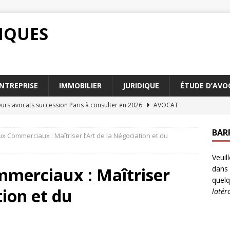
DIQUES
NTREPRISE
IMMOBILIER
JURIDIQUE
ÉTUDE D’AVO
eurs avocats succession Paris à consulter en 2026
AVOCAT
rage à l’épreuve du tribunal de commerce
ENTREPRISE
BAR
x Commerciaux : Maîtriser l’Art de la Négociation et du
tion forfaitaire : guide pratique pour les assurés
JURIDIQUE
Veuil
 questions à poser à votre conseiller fiscal particulier
mmerciaux : Maîtriser
dans 
quelq
tion et du
latér
ion de contrat : conditions et conséquences légales
DROIT