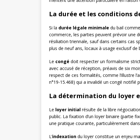
méritent une attention particulière en raison 
La durée et les conditions d
Si la
durée légale minimale
du bail commerc
commerce, les parties peuvent prévoir une du
résiliation triennale, sauf dans certains cas 
plus de neuf ans, locaux à usage exclusif de
Le
congé
doit respecter un formalisme strict
avec accusé de réception, préavis de six moi
respect de ces formalités, comme l’illustre l’
n°19-15.468) qui a invalidé un congé notifié p
La détermination du loyer e
Le
loyer initial
résulte de la libre négociatio
public. La fixation d’un loyer binaire (partie fi
une pratique courante, particulièrement dan
L’
indexation
du loyer constitue un enjeu majeu