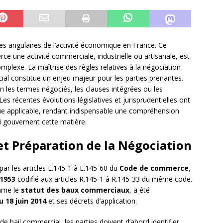
es angulaires de l’activité économique en France. Ce
erce une activité commerciale, industrielle ou artisanale, est
mplexe. La maîtrise des règles relatives à la négociation
ial constitue un enjeu majeur pour les parties prenantes.
n les termes négociés, les clauses intégrées ou les
es récentes évolutions législatives et jurisprudentielles ont
ue applicable, rendant indispensable une compréhension
i gouvernent cette matière.
t Préparation de la Négociation
par les articles L.145-1 à L.145-60 du
Code de commerce
,
1953
codifié aux articles R.145-1 à R.145-33 du même code.
mme le
statut des baux commerciaux
, a été
du 18 juin 2014
et ses décrets d’application.
 bail commercial, les parties doivent d’abord identifier