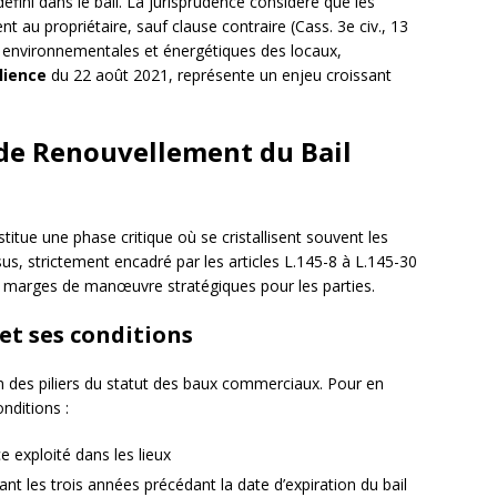
éfini dans le bail. La jurisprudence considère que les
nt au propriétaire, sauf clause contraire (Cass. 3e civ., 13
 environnementales et énergétiques des locaux,
lience
du 22 août 2021, représente un enjeu croissant
 de Renouvellement du Bail
itue une phase critique où se cristallisent souvent les
sus, strictement encadré par les articles L.145-8 à L.145-30
marges de manœuvre stratégiques pour les parties.
et ses conditions
n des piliers du statut des baux commerciaux. Pour en
onditions :
 exploité dans les lieux
rant les trois années précédant la date d’expiration du bail