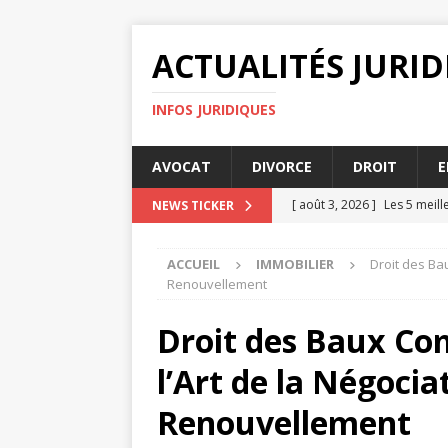
ACTUALITÉS JURI
INFOS JURIDIQUES
AVOCAT
DIVORCE
DROIT
E
[ août 3, 2026 ]
Les 5 meill
NEWS TICKER
[ juillet 31, 2026 ]
L’affactu
ACCUEIL
IMMOBILIER
Droit des Bau
[ juillet 30, 2026 ]
Indemnisa
Renouvellement
[ juillet 30, 2026 ]
Top 7 des
Droit des Baux Co
ENTREPRISE
l’Art de la Négocia
[ août 4, 2026 ]
La résiliat
Renouvellement