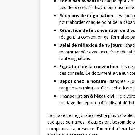
Choix des avocats
: chaque époux man
Les deux conseils travaillent ensemble
Réunions de négociation
: les époux
pour aborder chaque point de la sépara
Rédaction de la convention de div
rédigent la convention qui formalise p
Délai de réflexion de 15 jours
: chaq
recommandée avec accusé de réception.
toute signature.
Signature de la convention
: les de
des conseils. Ce document a valeur con
Dépôt chez le notaire
: dans les 7 j
rang de ses minutes. C’est cette formali
Transcription à l’état civil
: le divor
mariage des époux, officialisant défini
La phase de négociation est la plus variable
quelques semaines ; d’autres ont besoin de p
complexes. La présence d’un
médiateur fam