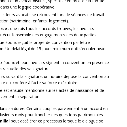
date un avocat distinct, spécialisé en droit de la famille.
 dans une logique coopérative.
 et leurs avocats se retrouvent lors de séances de travail
tion (patrimoine, enfants, logement).
orce
: une fois tous les accords trouvés, les avocats
ar écrit l’ensemble des engagements des deux parties.
ue époux reçoit le projet de convention par lettre
 Un délai légal de 15 jours minimum doit s’écouler avant
ux époux et leurs avocats signent la convention en présence
tractuelle dès sa signature.
ours suivant la signature, un notaire dépose la convention au
té qui confère à l’acte sa force exécutoire.
ce est ensuite mentionné sur les actes de naissance et de
tivement la séparation.
 dans sa durée. Certains couples parviennent à un accord en
lusieurs mois pour trancher des questions patrimoniales
ilial
peut accélérer ce processus lorsque le dialogue se