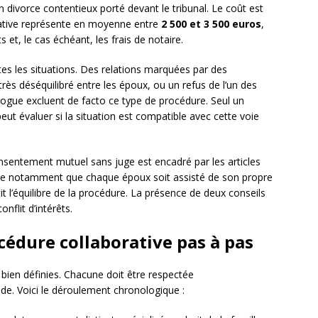
 divorce contentieux porté devant le tribunal. Le coût est
rative représente en moyenne entre
2 500 et 3 500 euros
,
 et, le cas échéant, les frais de notaire.
tes les situations. Des relations marquées par des
très déséquilibré entre les époux, ou un refus de l’un des
logue excluent de facto ce type de procédure. Seul un
eut évaluer si la situation est compatible avec cette voie
nsentement mutuel sans juge est encadré par les articles
se notamment que chaque époux soit assisté de son propre
 l’équilibre de la procédure. La présence de deux conseils
nflit d’intérêts.
océdure collaborative pas à pas
bien définies. Chacune doit être respectée
ide. Voici le déroulement chronologique :