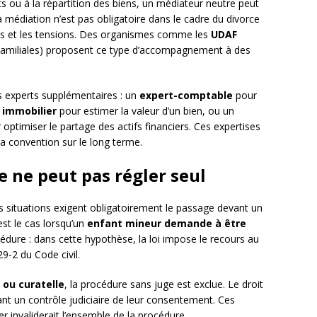
s ou à la répartition des biens, un médiateur neutre peut
a médiation n’est pas obligatoire dans le cadre du divorce
élais et les tensions. Des organismes comme les
UDAF
Familiales) proposent ce type d’accompagnement à des
s experts supplémentaires : un
expert-comptable
pour
 immobilier
pour estimer la valeur d’un bien, ou un
optimiser le partage des actifs financiers. Ces expertises
la convention sur le long terme.
e ne peut pas régler seul
nes situations exigent obligatoirement le passage devant un
est le cas lorsqu’un
enfant mineur demande à être
cédure : dans cette hypothèse, la loi impose le recours au
29-2 du Code civil.
 ou curatelle
, la procédure sans juge est exclue. Le droit
nt un contrôle judiciaire de leur consentement. Ces
er invaliderait l’ensemble de la procédure.