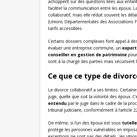
achoppent sur des questions liées aux enfant
faciliter la communication entre les époux. L
collaboratif, mais elle réduit souvent les d
(Unions Départementales des Associations 
tarifs accessibles.
Certains dossiers complexes font appel à de
évaluer une entreprise commune, un
expert
conseiller en gestion de patrimoine
pour 
sont à la charge des parties mais sécurisent 
Ce que ce type de divorc
Le divorce collaboratif a ses limites. Certai
juge, quelle que soit la volonté des époux. C’
entendu
par le juge dans le cadre de la pro
tribunal judiciaire, conformément à l’article 2
De même, si l’un des époux est sous
tutelle
protège les personnes vulnérables en imposa
exceptions ne sont pas des détails : les ignor